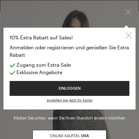
×
10% EXTRA RABATT AUF SALES: ANMELDEN ODER REGISTRIEREN
10% Extra Rabatt auf Sales!
NEUHEITEN
Anmelden oder registrieren und genießen Sie Extra
Rabatt
Zugang zum Extra-Sale
Exklusive Angebote
Willkommen in Luisa Spagnoli
EINLOGGEN
erstellen sie jetzt ihr konto
Sie betreten gerade unsere
Schweiz
Seite
Klicken Sie unten, wenn Sie Ihren Standort ändern möchten
ONLINE KAUFEN:
USA