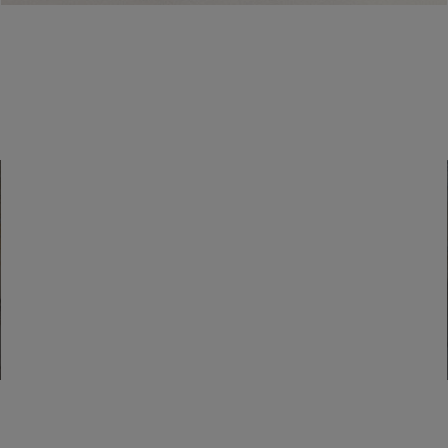
Wenn 15 (fünfzehn) Tage vergangen sind, ohne dass der Kunde den
Kauf abgeholt hat, storniert die Luisa Spagnoli S.p.a. den Kauf und
erstattet den gezahlten Betrag zurück.
Eine Boutique finden
Zur Boutique-Suche gehen