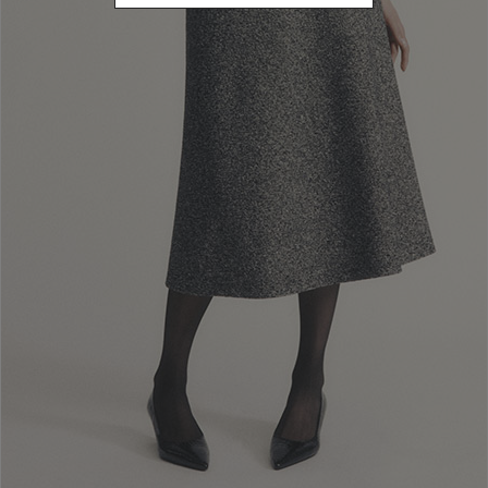
Wählen Sie die LIEFERUNG IM STORE: Der Versand ist kostenlos.
Bei Lieferungen in Länder mit Zollabfertigungsverfahren können sich
die Lieferzeiten unabhängig von der Luisa Spagnoli S.p.a. verlängern.
Lieferungen erfolgen jedoch spätestens 30 Tage nach Kauf.
Der Kunde kann den Status seiner Sendung anhand der vom
Kurierdienst übermittelten Sendungsverfolgung verfolgen und sich
auch für weitere Informationen zu Lieferzeiten und -modalitäten an
diesen wenden.
Bei Lieferung an die Boutiquen der Luisa Spagnoli S.p.a. erhält der
Kunde eine E-Mail, sobald sein Kauf zur Abholung bereitsteht.
Zur Abholung des Kaufs muss sich der Kunde persönlich in die
Boutique begeben oder einen Bevollmächtigten schicken. Dieser muss
eine Kopie der von der Luisa Spagnoli S.p.a. zugesandten
Auftragsbestätigung sowie eine Kopie des eigenen Ausweises und des
Ausweises des Kunden vorlegen.