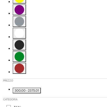
Affinamento in base a Colore: Yellow
Affinamento in base a Colore: Purple
Affinamento in base a Colore: Grey
Affinamento in base a Colore: White
Affinamento in base a Colore: Black
Affinamento in base a Colore: Green
Affinamento in base a Colore: Brown
PREZZO
300.00 - 2375.01
Affinamento in base a Prezzo: 300.00 - 2375.01
CATEGORIA