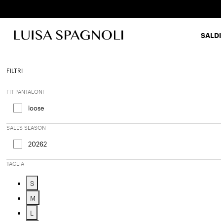
SALDI
Fashi
FILTRI
FIT PANTALONI
loose
Affinamento in base a FIT PANTALONI: loose
SALES SEASON
20262
Affinamento in base a Sales Season: 20262
TAGLIA
S
Affinamento in base a Taglia: S
M
Affinamento in base a Taglia: M
L