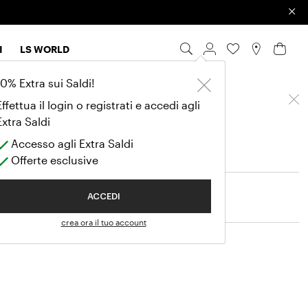
×
I
LS WORLD
ow
10% Extra sui Saldi!
Effettua il login o registrati e accedi agli
Extra Saldi
Accesso agli Extra Saldi
Offerte esclusive
ACCEDI
crea ora il tuo account