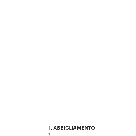
at
llover
d Jacket
Coat
o
ABBIGLIAMENTO