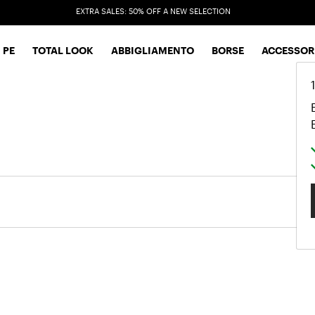
EXTRA SALES: 50% OFF A NEW SELECTION
 PE
TOTAL LOOK
ABBIGLIAMENTO
BORSE
ACCESSOR
on sh