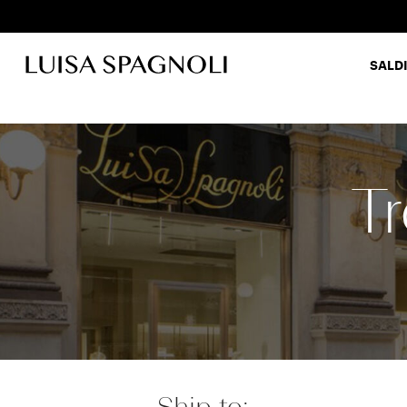
SALDI
Pants
T
Ship to: