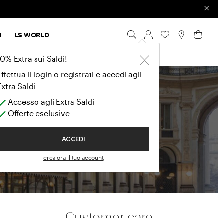
×
I
LS WORLD
10% Extra sui Saldi!
Effettua il login o registrati e accedi agli
Extra Saldi
ue
Accesso agli Extra Saldi
Offerte esclusive
ACCEDI
crea ora il tuo account
Customer care