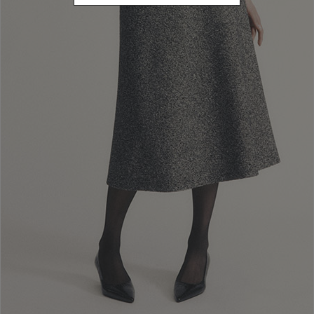
Sortieren nach Farbe: Pink
PREISE
€ 0,00 - € 99,99
Sortieren nach Preise: € 0,00 - € 99,99
CATEGORY
Buch
Sortieren nach Category: Buch
Zurücksetzen
Anwenden
PRODUKTFILTER
|