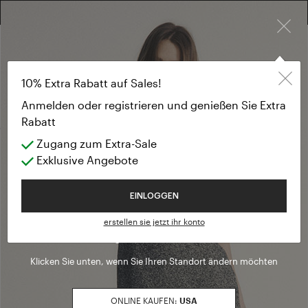
×
KOSTENLOSE RÜCKGABE FÜR ALLE BESTELLUNGEN
10% EXTRA RABATT AUF SALES: ANMELDEN ODER REGISTRIEREN
Books
ACCESSORIES
10% Extra Rabatt auf Sales!
Books
Anmelden oder registrieren und genießen Sie Extra
Rabatt
(2 Ergebnisse)
Zugang zum Extra-Sale
Produktfilter
Exklusive Angebote
Willkommen in Luisa Spagnoli
SALES SEASON
EINLOGGEN
Spring / Summer
Sortieren nach Sales Season: Spring
erstellen sie jetzt ihr konto
Sie betreten gerade unsere
Österreich
Seite
GROSSE
Klicken Sie unten, wenn Sie Ihren Standort ändern möchten
U
Sortieren nach Große: U
FARBE
ONLINE KAUFEN:
USA