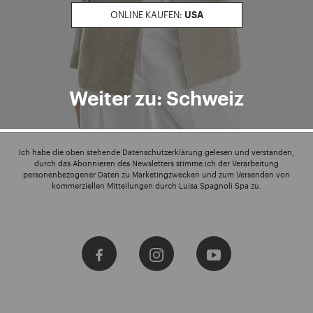
ONLINE KAUFEN:
USA
Geben Sie Ihre E-Mail Adresse ein
ICH ABONNIERE
Weiter zu: Schweiz
Ich habe die oben stehende Datenschutzerklärung gelesen und verstanden,
durch das Abonnieren des Newsletters stimme ich der Verarbeitung
personenbezogener Daten zu Marketingzwecken und zum Versenden von
kommerziellen Mitteilungen durch Luisa Spagnoli Spa zu.