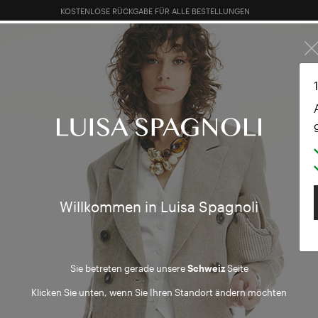
KOSTENLOSE RÜCKGABE FÜR ALLE BESTELLUNGEN
10% EXTRA RABATT AUF SALES: ANMELDEN ODER REGISTRIEREN
 SALES
TOTAL LOOK
KLEIDUNG
TASCHEN
ACCESSOR
n
ne Boutique fin
Willkommen in Luisa Spagnoli
Zur Boutique-Suche gehen
Sie betreten gerade unsere
Schweiz
Seite
Klicken Sie unten, wenn Sie Ihren Standort ändern möchten
Newsletter abonnieren