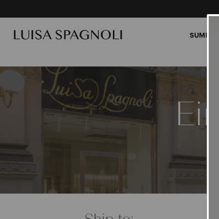
SUMMER
Hose
Ei
Ship to: