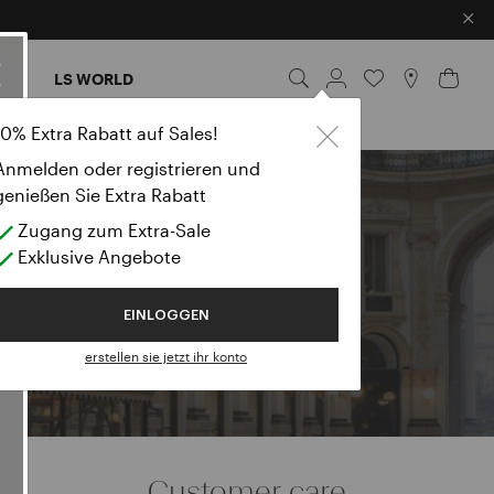
×
IES
LS WORLD
10% Extra Rabatt auf Sales!
Anmelden oder registrieren und
genießen Sie Extra Rabatt
den
Zugang zum Extra-Sale
Exklusive Angebote
EINLOGGEN
erstellen sie jetzt ihr konto
Customer care