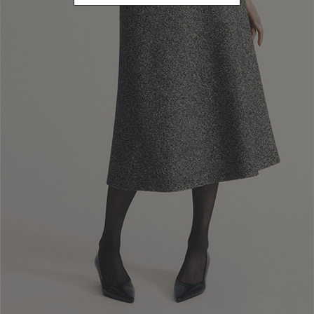
Newsletter abonnieren
Geben Sie Ihre E-Mail Adresse ein
ICH ABONNIERE
Ich habe die oben stehende Datenschutzerklärung gelesen und verstanden,
durch das Abonnieren des Newsletters stimme ich der Verarbeitung
personenbezogener Daten zu Marketingzwecken und zum Versenden von
kommerziellen Mitteilungen durch Luisa Spagnoli Spa zu.