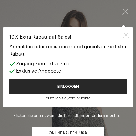
×
KOSTENLOSE RÜCKGABE FÜR ALLE BESTELLUNGEN
10% EXTRA RABATT AUF SALES: ANMELDEN ODER REGISTRIEREN
Strickjacke
SALES
10% Extra Rabatt auf Sales!
Strickjacke
Anmelden oder registrieren und genießen Sie Extra
Rabatt
(0 Ergebnisse)
Zugang zum Extra-Sale
Exklusive Angebote
Willkommen in Luisa Spagnoli
EINLOGGEN
Eine Boutique finden
erstellen sie jetzt ihr konto
Sie betreten gerade unsere
Deutschland
Seite
Zur Boutique-Suche gehen
Klicken Sie unten, wenn Sie Ihren Standort ändern möchten
ONLINE KAUFEN:
USA