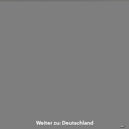
Ship to:
/
Unternehmen
Customer care
© 2026 Luisa Spagnoli S.p.A. con sede legale in Strada S.Lucia 71, 06125 Perugia
- Italy, R.E.A. n. 238003. All rights reserved - P.IVA e C.F. 02742760545.
Weiter zu: Deutschland
Hinweis bei Erhebung