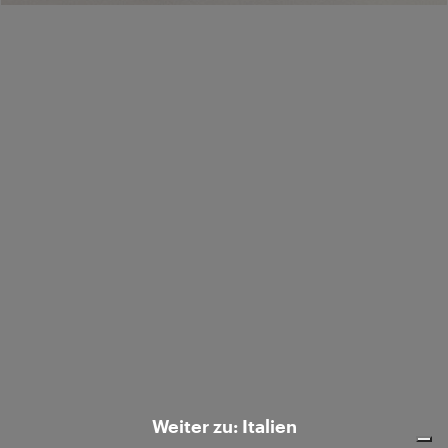
Ship to:
/
Unternehmen
Customer care
© 2026 Luisa Spagnoli S.p.A. con sede legale in Strada S.Lucia 71, 06125 Perugia
- Italy, R.E.A. n. 238003. All rights reserved - P.IVA e C.F. 02742760545.
Weiter zu: Italien
Hinweis bei Erhebung