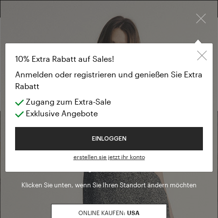
×
KOSTENLOSE RÜCKGABE FÜR ALLE BESTELLUNGEN
10% EXTRA RABATT AUF SALES: ANMELDEN ODER REGISTRIEREN
Giacca e Blaze
SALE SS26
10% Extra Rabatt auf Sales!
Giacca e Blazer
Anmelden oder registrieren und genießen Sie Extra
Rabatt
(0 Ergebnisse)
Zugang zum Extra-Sale
Exklusive Angebote
Willkommen in Luisa Spagnoli
EINLOGGEN
Eine Boutique finden
erstellen sie jetzt ihr konto
Sie betreten gerade unsere
Italien
Seite
Zur Boutique-Suche gehen
Klicken Sie unten, wenn Sie Ihren Standort ändern möchten
ONLINE KAUFEN:
USA