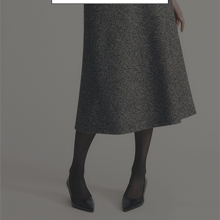
Newsletter abonnieren
Geben Sie Ihre E-Mail Adresse ein
ICH ABONNIERE
Ich habe die oben stehende Datenschutzerklärung gelesen und verstanden,
durch das Abonnieren des Newsletters stimme ich der Verarbeitung
personenbezogener Daten zu Marketingzwecken und zum Versenden von
kommerziellen Mitteilungen durch Luisa Spagnoli Spa zu.