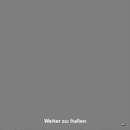
Weiter zu: Italien