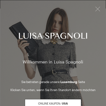
×
KOSTENLOSE RÜCKGABE FÜR ALLE BESTELLUNGEN
10% EXTRA RABATT AUF SALES: ANMELDEN ODER REGISTRIEREN
Oberbekleidu
SALES
Oberbekleidung
(1 Ergebnisse)
Produktfilter
Willkommen in Luisa Spagnoli
SALES SEASON
20262
Sortieren nach Sales Season: 20262
Sie betreten gerade unsere
Luxemburg
Seite
GROSSE
Klicken Sie unten, wenn Sie Ihren Standort ändern möchten
S
Sortieren nach Große: S
M
ONLINE KAUFEN:
USA
Sortieren nach Große: M