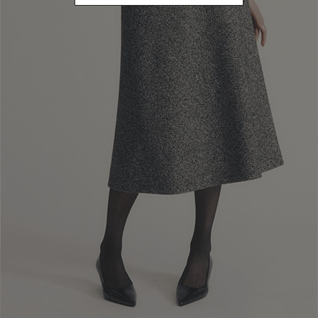
FARBE
Sortieren nach Farbe: Yellow
PREISE
€ 600 and above
Sortieren nach Preise: € 600 and above
CATEGORY
Parka
Sortieren nach Category: Parka
Zurücksetzen
Anwenden
PRODUKTFILTER
|