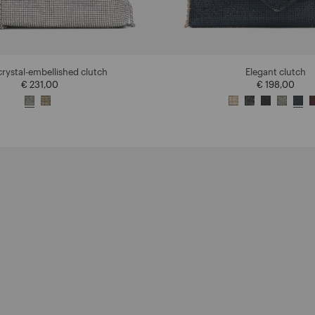
crystal-embellished clutch
Elegant clutch
€ 231,00
€ 198,00