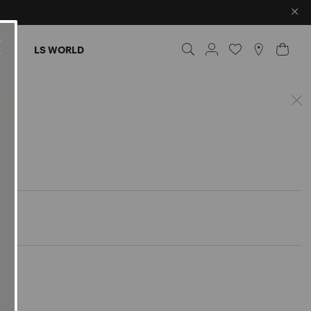
×
RES
LS WORLD
Poche