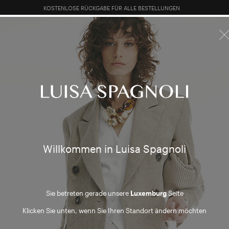
KOSTENLOSE RÜCKGABE FÜR ALLE BESTELLUNGEN
10% EXTRA RABATT AUF SALES: ANMELDEN ODER REGISTRIEREN
 SALES
TOTAL LOOK
KLEIDUNG
TASCHEN
ACCESSOI
h and 
 / Summer
Willkommen in Luisa Spagnoli
Sie betreten gerade unsere
Luxemburg
Seite
Klicken Sie unten, wenn Sie Ihren Standort ändern möchten