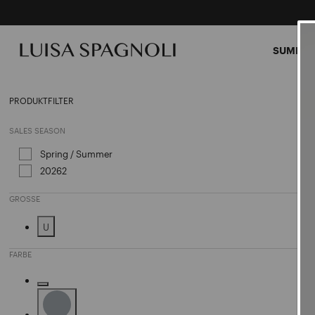
SUMMER
Clutc
PRODUKTFILTER
SALES SEASON
Spring / Summer
Sortieren nach Sales Season: Spring
20262
Sortieren nach Sales Season: 20262
GROSSE
U
Sortieren nach Große: U
FARBE
Sortieren nach Farbe: Fuchsia