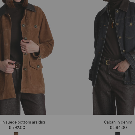
in suede bottoni araldici
Caban in denim
€ 792,00
€ 594,00