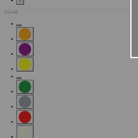
U
Affinamento in base a Taglia: U
COLORE
Affinamento in base a Colore: Gold
Affinamento in base a Colore: Orange
Affinamento in base a Colore: Purple
Affinamento in base a Colore: Yellow
Affinamento in base a Colore: Camel
Affinamento in base a Colore: Green
Affinamento in base a Colore: Grey
Affinamento in base a Colore: Red