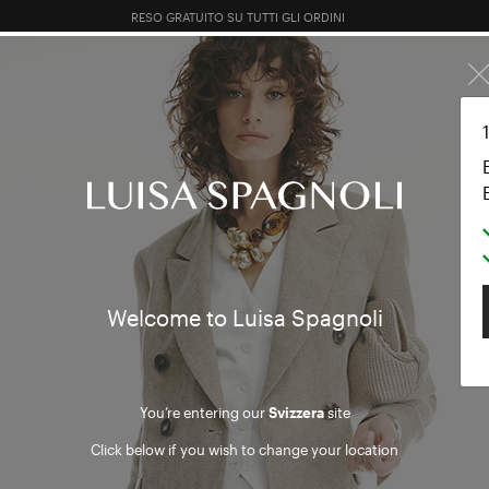
EXTRA 10% SUI SALDI: ACCEDI O REGISTRATI
 PE
TOTAL LOOK
ABBIGLIAMENTO
BORSE
ACCESSOR
palla
Welcome to Luisa Spagnoli
You’re entering our
Svizzera
site
Click below if you wish to change your location