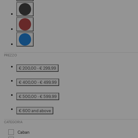
Affinamento in base a Colore: Beige
Affinamento in base a Colore: Black
Affinamento in base a Colore: Brown
Affinamento in base a Colore: Blue
PREZZO
€ 200,00 - € 299,99
Affinamento in base a Prezzo: € 200,00 - € 299,99
€ 400,00 - € 499,99
Affinamento in base a Prezzo: € 400,00 - € 499,99
€ 500,00 - € 599,99
Affinamento in base a Prezzo: € 500,00 - € 599,99
€ 600 and above
Affinamento in base a Prezzo: € 600 and above
CATEGORIA
Caban
Affinamento in base a Categoria: Caban