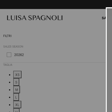
SALDI
Capis
FILTRI
SALES SEASON
20262
Affinamento in base a Sales Season: 20262
TAGLIA
XS
Affinamento in base a Taglia: XS
S
Affinamento in base a Taglia: S
M
Affinamento in base a Taglia: M
L
Affinamento in base a Taglia: L
XL
Affinamento in base a Taglia: XL