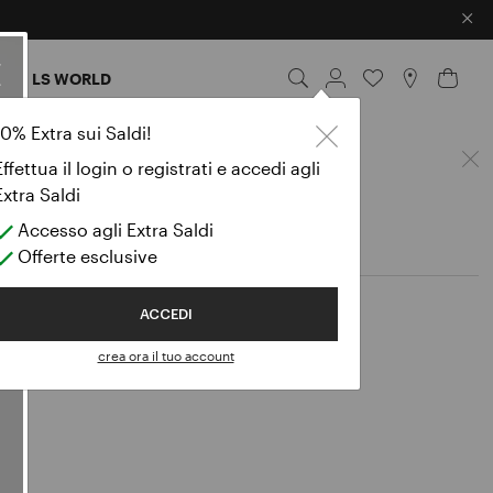
×
I
LS WORLD
10% Extra sui Saldi!
Effettua il login o registrati e accedi agli
Extra Saldi
Accesso agli Extra Saldi
Offerte esclusive
ACCEDI
crea ora il tuo account