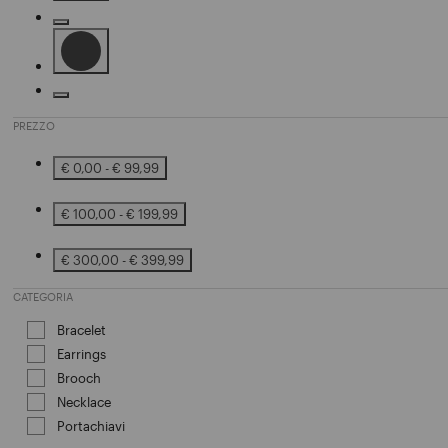
Affinamento in base a Colore: Brown
Affinamento in base a Colore: Silver
Affinamento in base a Colore: Black
Affinamento in base a Colore: Gold
PREZZO
€ 0,00 - € 99,99
Affinamento in base a Prezzo: € 0,00 - € 99,99
€ 100,00 - € 199,99
Affinamento in base a Prezzo: € 100,00 - € 199,99
€ 300,00 - € 399,99
Affinamento in base a Prezzo: € 300,00 - € 399,99
CATEGORIA
Bracelet
Affinamento in base a Categoria: Bracelet
Earrings
Affinamento in base a Categoria: Earrings
Brooch
Affinamento in base a Categoria: Brooch
Necklace
Affinamento in base a Categoria: Necklace
Portachiavi
Affinamento in base a Categoria: Portachia