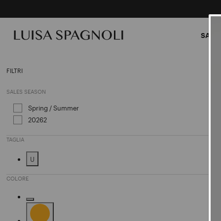
SALDI
Bijou
FILTRI
SALES SEASON
Spring / Summer
Affinamento in base a Sales Season: 
20262
Affinamento in base a Sales Season: 20262
TAGLIA
U
Affinamento in base a Taglia: U
COLORE
Affinamento in base a Colore: Camel