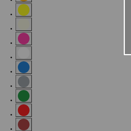
Affinamento in base a Colore: Orange
Affinamento in base a Colore: Yellow
Affinamento in base a Colore: Beige
Affinamento in base a Colore: Pink
Affinamento in base a Colore: White
Affinamento in base a Colore: Blue
Affinamento in base a Colore: Grey
Affinamento in base a Colore: Green
Affinamento in base a Colore: Red