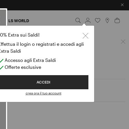
×
I
LS WORLD
10% Extra sui Saldi!
Effettua il login o registrati e accedi agli
Extra Saldi
Accesso agli Extra Saldi
Offerte esclusive
ACCEDI
crea ora il tuo account