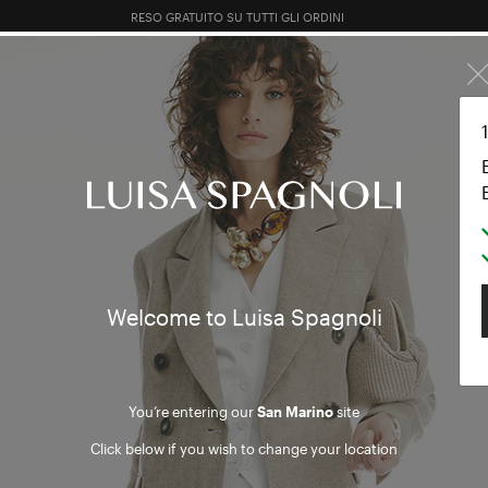
RESO GRATUITO SU TUTTI GLI ORDINI
EXTRA 10% SUI SALDI: ACCEDI O REGISTRATI
 PE
TOTAL LOOK
ABBIGLIAMENTO
BORSE
ACCESSOR
x
Spring / Summer
Welcome to Luisa Spagnoli
You’re entering our
San Marino
site
Click below if you wish to change your location