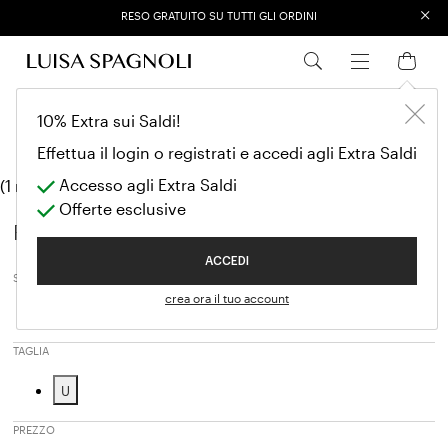
×
RESO GRATUITO SU TUTTI GLI ORDINI
EXTRA SALES: 50% OFF A NEW SELECTION
Winter Essenti
ACCESSORI
10% Extra sui Saldi!
Winter Essentials
Effettua il login o registrati e accedi agli Extra Saldi
Accesso agli Extra Saldi
(1 modelli)
Offerte esclusive
Filtri
ACCEDI
SALES SEASON
crea ora il tuo account
Autumn / Winter
Affinamento in base a Sales Season: 
TAGLIA
U
Affinamento in base a Taglia: U
PREZZO