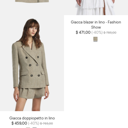
Giacca blazer in lino - Fashion
Show
Prezzo ridotto d
a
$ 471,00
(-40%)
$ 785,00
Giacca doppiopetto in lino
Prezzo ridotto da
a
$ 459,00
(-40%)
$ 765,00