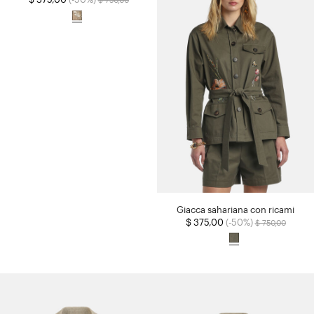
Giacca sahariana con ricami
Prezzo ridotto d
a
$ 375,00
(-50%)
$ 750,00