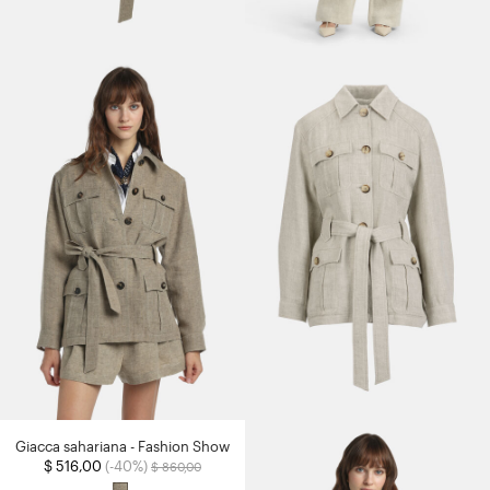
Giacca sahariana - Fashion Show
Prezzo ridotto da
a
$ 516,00
(-40%)
$ 860,00