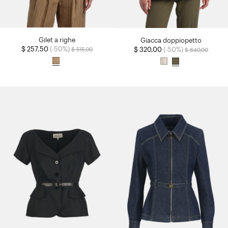
Gilet a righe
Giacca doppiopetto
Prezzo ridotto da
a
$ 257,50
(-50%)
Prezzo ridotto d
a
$ 320,00
(-50%)
$ 515,00
$ 640,00