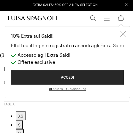
×
EXTRA SALES: 50% OFF A NEW SELECTION
Giacche e Blaz
SALDI PE
10% Extra sui Saldi!
Giacche e Blazer
Effettua il login o registrati e accedi agli Extra Saldi
Accesso agli Extra Saldi
(38 modelli)
Offerte esclusive
Filtri
ACCEDI
SALES SEASON
crea ora il tuo account
Spring / Summer
Affinamento in base a Sales Season: 
TAGLIA
XS
Affinamento in base a Taglia: XS
S
Affinamento in base a Taglia: S