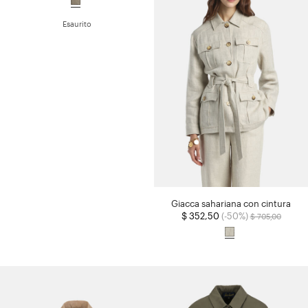
Esaurito
Giacca sahariana con cintura
Prezzo ridotto d
a
$ 352,50
(-50%)
$ 705,00