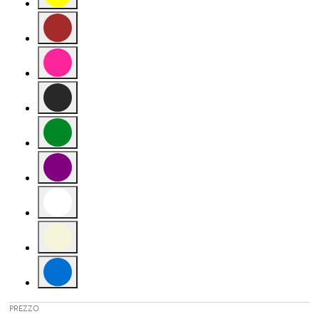
Affinamento in base a Colore: Yellow
Affinamento in base a Colore: Brown
Affinamento in base a Colore: Pink
Affinamento in base a Colore: Black
Affinamento in base a Colore: Green
Affinamento in base a Colore: Purple
Affinamento in base a Colore: White
Affinamento in base a Colore: Beige
Affinamento in base a Colore: Blue
PREZZO