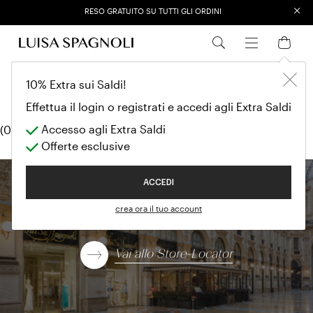
×
RESO GRATUITO SU TUTTI GLI ORDINI
EXTRA SALES: 50% OFF A NEW SELECTION
Abiti
SALES
10% Extra sui Saldi!
Abiti
Effettua il login o registrati e accedi agli Extra Saldi
Accesso agli Extra Saldi
(0 modelli)
Offerte esclusive
ACCEDI
Trova una boutique
crea ora il tuo account
Vai allo Store-Locator