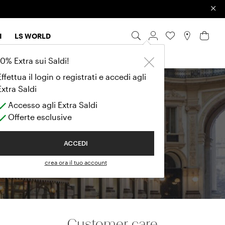
×
I
LS WORLD
t
10% Extra sui Saldi!
Effettua il login o registrati e accedi agli
Extra Saldi
ue
Accesso agli Extra Saldi
Offerte esclusive
ACCEDI
crea ora il tuo account
Customer care