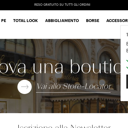
RESO GRATUITO SU TUTTI GLI ORDINI
EXTRA SALES: 50% OFF A NEW SELECTION
 PE
TOTAL LOOK
ABBIGLIAMENTO
BORSE
ACCESSOR
T-shir
rova una boutiq
Vai allo Store-Locator
Iscrizione alla Newsletter