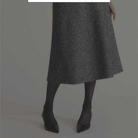
COLORE
Affinamento in base a Colore: Giallo
PREZZO
€ 600 and above
Affinamento in base a Prezzo: € 600 and above
CATEGORIA
Parka
Affinamento in base a Categoria: Parka
Azzera
Applica
FILTRI
|