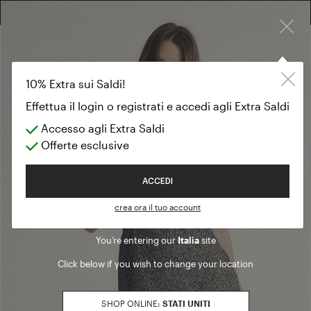
×
RESO GRATUITO SU TUTTI GLI ORDINI
EXTRA 10% SUI SALDI: ACCEDI O REGISTRATI
Capispalla
SALES
10% Extra sui Saldi!
Capispalla
Effettua il login o registrati e accedi agli Extra Saldi
Accesso agli Extra Saldi
(1 modelli)
Offerte esclusive
Filtri
Welcome to Luisa Spagnoli
ACCEDI
STAGIONE DI VENDITA
crea ora il tuo account
20262
Affinamento in base a Stagione di vendita: 20
You’re entering our
Italia
site
TAGLIA
Click below if you wish to change your location
S
Affinamento in base a Taglia: S
M
SHOP ONLINE:
STATI UNITI
Affinamento in base a Taglia: M