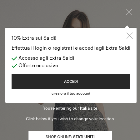
×
RESO GRATUITO SU TUTTI GLI ORDINI
EXTRA 10% SUI SALDI: ACCEDI O REGISTRATI
10% Extra sui Saldi!
Effettua il login o registrati e accedi agli Extra Saldi
Accesso agli Extra Saldi
Offerte esclusive
Fast Pickup
Welcome to Luisa Spagnoli
ACCEDI
crea ora il tuo account
Scopri il nuovo servizio di
Fast Pickup
per un’esperienza di shopping
ancora più veloce.
You’re entering our
Italia
site
Puoi acquistare i tuoi capi preferiti online e
ritirarli gratuitamente a
Click below if you wish to change your location
partire da 2 ore
dall’emissione dell’ordine nella boutique a te più
vicina.
Qualora tutti i capi selezionati siano disponibili in boutique,
SHOP ONLINE:
STATI UNITI