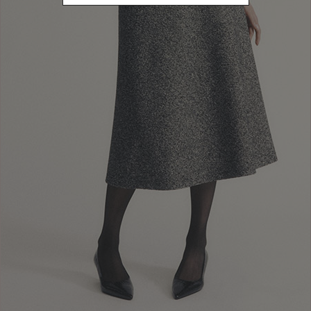
selezionando la modalità di consegna di ritiro in boutique
,
apparirà la
voce
Fast Pickup
e potrai ritirare in tempi brevi il tuo ordine.
La nostra Store Manager ti contatterà per concordare il momento
migliore per il ritiro. Porta con te la conferma dell’ordine e un
documento d’identità valido.
L’ordine rimarrà disponibile al ritiro per i 7 giorni successivi
dall’emissione.
Il servizio è al momento disponibile nelle boutique aderenti
all'iniziativa:
Luisa Spagnoli Bari -
Via Niccolò Piccinni, 74
Luisa Spagnoli Bologna -
Via de' Carbonesi, 1/B
Luisa Spagnoli Firenze -
Via Degli Strozzi, 20 Rosso
Luisa Spagnoli Napoli - Via Chiaia, 201
Luisa Spagnoli Roma -
Via Frattina, 84/B