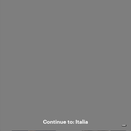
Continue to: Italia