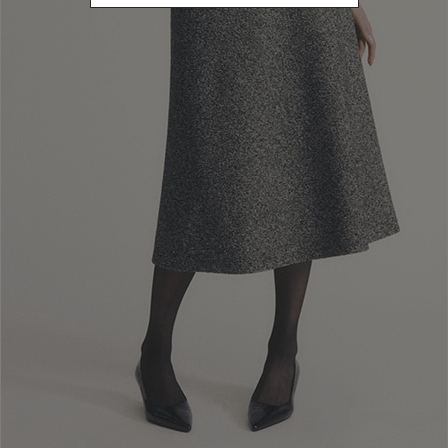
20262
Affinamento in base a Stagione di vendita: 20
TAGLIA
38
Affinamento in base a Taglia: 38
40
Affinamento in base a Taglia: 40
42
Affinamento in base a Taglia: 42
44
Affinamento in base a Taglia: 44
46
Affinamento in base a Taglia: 46
48
Affinamento in base a Taglia: 48
50
Affinamento in base a Taglia: 50
COLORE
Affinamento in base a Colore: Bianco