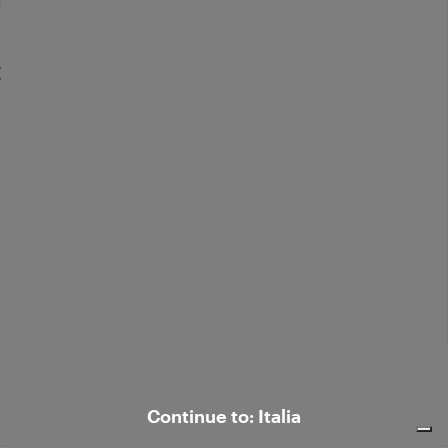
Pantaloni flared in velluto
€ 245,00
Pantaloni eleganti in misto seta
€ 350,00
Continue to: Italia