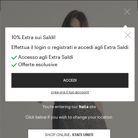
×
EXTRA 10% SUI SALDI: ACCEDI O REGISTRATI
Pantaloni
ANTEPRIMA AI26
Pantaloni
(38 modelli)
Filtri
Welcome to Luisa Spagnoli
FIT PANTALONI
denim
Affinamento in base a FIT PANTALONI: denim
flare
Affinamento in base a FIT PANTALONI: flare
You’re entering our
Italia
site
loose
Affinamento in base a FIT PANTALONI: loose
Click below if you wish to change your location
regular
Affinamento in base a FIT PANTALONI: regular
slim
Affinamento in base a FIT PANTALONI: slim
SHOP ONLINE:
STATI UNITI
STAGIONE DI VENDITA