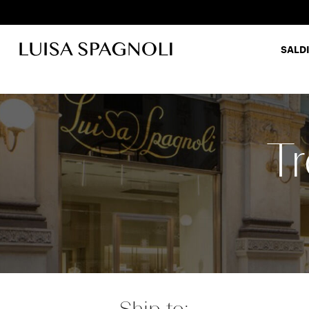
SALDI
Abiti
T
Ship to: