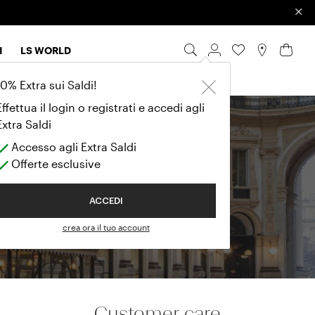
×
I
LS WORLD
10% Extra sui Saldi!
Effettua il login o registrati e accedi agli
Extra Saldi
ue
Accesso agli Extra Saldi
Offerte esclusive
ACCEDI
crea ora il tuo account
Customer care