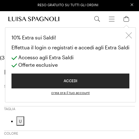
×
EXTRA SALES: 50% OFF A NEW SELECTION
Borse a tracoll
ANTEPRIMA AI26
10% Extra sui Saldi!
Borse a tracolla
Effettua il login o registrati e accedi agli Extra Saldi
Accesso agli Extra Saldi
(3 modelli)
Offerte esclusive
Filtri
ACCEDI
SALES SEASON
crea ora il tuo account
20262
Affinamento in base a Sales Season: 20262
TAGLIA
U
Affinamento in base a Taglia: U
COLORE