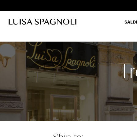
SALDI
Cardi
T
Ship to: