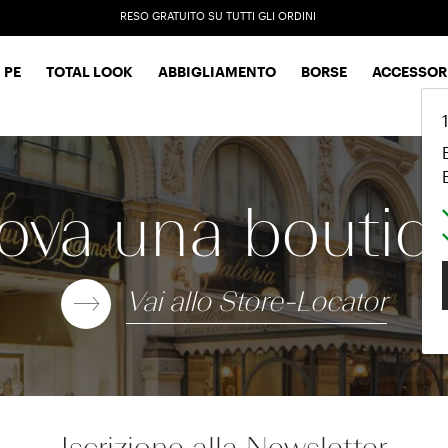
RESO GRATUITO SU TUTTI GLI ORDINI
EXTRA SALES: 50% OFF A NEW SELECTION
 PE
TOTAL LOOK
ABBIGLIAMENTO
BORSE
ACCESSOR
gan
rova una boutiq
Vai allo Store-Locator
Iscrizione alla Newsletter