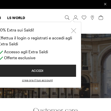
×
I
LS WORLD
10% Extra sui Saldi!
Effettua il login o registrati e accedi agli
Extra Saldi
ue
Accesso agli Extra Saldi
Offerte esclusive
ACCEDI
crea ora il tuo account
Customer care